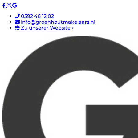
0592 46 12 02
info@groenhoutmakelaars.nl
Zu unserer Website ›