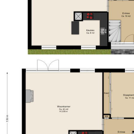
- Helle Wohnzimmer mit Schiebetüren zum
Terrassenausgang;}
- Badezimmer wurde im Jahr 2022 renoviert;}
- Eigene Einfahrt mit Carport an der Rückseite;}
- In der Nähe des Drentsche Aa Gebiets.