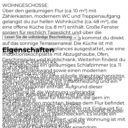
WOHNGESCHOSSE:
Über den geräumigen Flur (ca. 10 m²) mit
Zählerkasten, modernem WC und Treppenaufgang
gelangst du zur hellen Wohnküche (ca. 48 m²), die
eine offene Küche (ca. 8 m²) enthält. Große Fenster
sorgen für reichlich Tageslicht und über die
Lesen Sie die vollständige Beschreibung →
Schiebetüren im Terrassenzugang kommst du direkt
auf das sonnige Terrassenareal. Die Küche ist mit
Eigenschaften
eingebaute Küchenappliances ausgestattet, wie eine
Induktionskochplatte mit Abzugshaube, Ofen,
Geschirrspüler und Kühlschrank. Weiterhin findest du
Vraagprijs
€ 495.000 k.k.
im Erdgeschoss ein geräumiges Schlafzimmer (ca. 11
Status
Verkocht
m²) mit Schrankwand sowie einen modernen
Aanvaarding
In overleg
Badraum (2022), der eine stilvolle Waschtischanrichte,
Object type
Eengezinswoning, geschakelde woning
eine luxuriöse Dusche mit Infrarotheizung und ein
Soort bouw
Bestaande bouw
Handtuchtrockner enthält. Aufgrund dieser
Bouwjaar
1970
Anordnung ist die Wohnung vollständig
Soort dak
Zadeldak bedekt met pannen
altersgerecht – ideal für Menschen, die gern im
Energielabel
B
Parterre wohnen möchten. Neben dem Flur befindet
Energielabel registratie
23-10-2025
sich eine nützliche Abstellkammer mit Einbauort für
Isolatie
Dakisolatie, muurisolatie, vloerisolatie, dubbel
Haushaltsgeräte und Waschbecken. Es wurde ein
glas, volledig geïsoleerd
Wasseraufbereiter installiert und die Wohnung ist mit
Verwarming
Hete lucht verwarming
8 Solarmodulen ausgestattet.
Warm water
Elektrische boiler eigendom