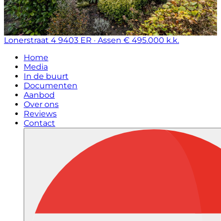
Lonerstraat 4
9403 ER · Assen
€ 495.000 k.k.
Home
Media
In de buurt
Documenten
Aanbod
Over ons
Reviews
Contact