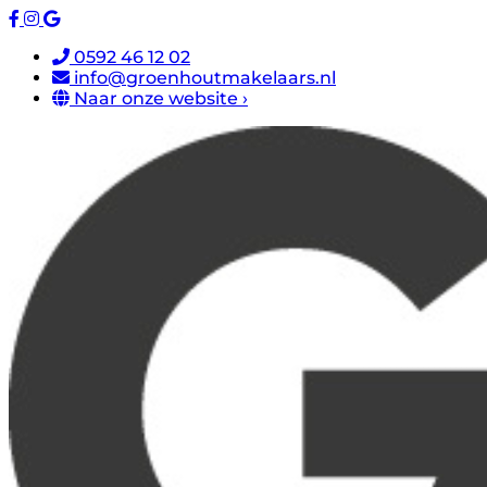
0592 46 12 02
info@groenhoutmakelaars.nl
Naar onze website ›