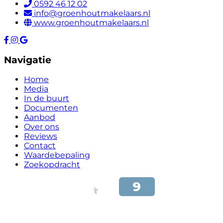
0592 46 12 02
info@groenhoutmakelaars.nl
www.groenhoutmakelaars.nl
Navigatie
Home
Media
In de buurt
Documenten
Aanbod
Over ons
Reviews
Contact
Waardebepaling
Zoekopdracht